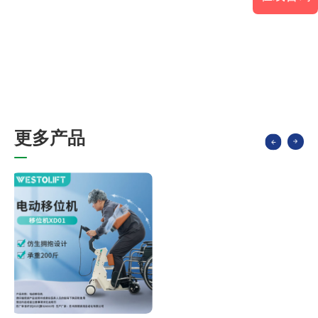
更
多
产
品