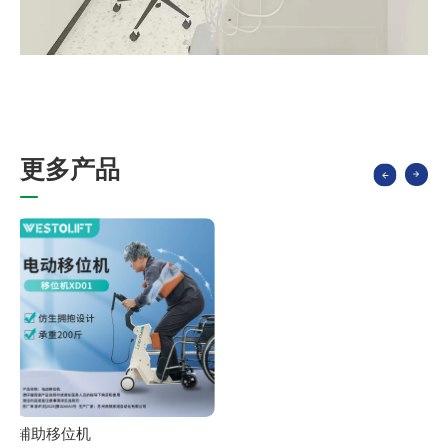
更
多
产
品
辅助移位机